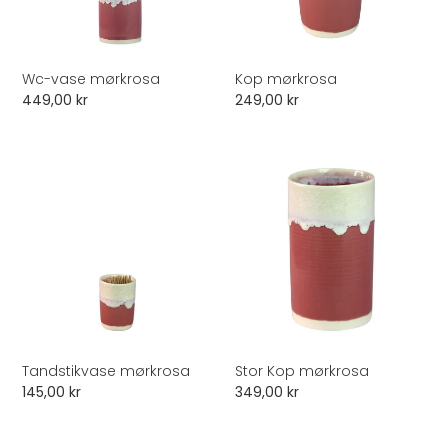
Wc-vase mørkrosa
Kop mørkrosa
Normalpris
449,00 kr
Normalpris
249,00 kr
Tandstikvase
Stor
mørkrosa
Kop
mørkrosa
Tandstikvase mørkrosa
Stor Kop mørkrosa
Normalpris
145,00 kr
Normalpris
349,00 kr