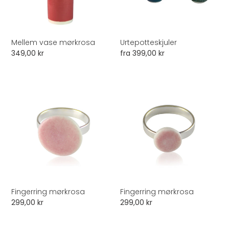
Mellem vase mørkrosa
Urtepotteskjuler
Normalpris
349,00 kr
Normalpris
fra 399,00 kr
Fingerring
Fingerring
mørkrosa
mørkrosa
Fingerring mørkrosa
Fingerring mørkrosa
Normalpris
299,00 kr
Normalpris
299,00 kr