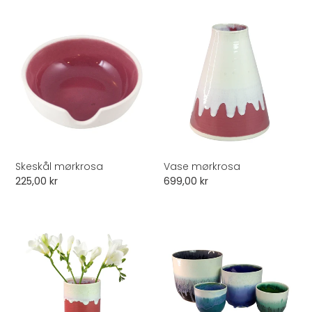
Skeskål
Vase
mørkrosa
mørkrosa
Skeskål mørkrosa
Vase mørkrosa
Normalpris
225,00 kr
Normalpris
699,00 kr
Mellem
Urtepotteskjuler
vase
mørkrosa