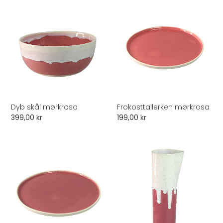
Dyb
Frokosttallerken
skål
mørkrosa
mørkrosa
Dyb skål mørkrosa
Frokosttallerken mørkrosa
Normalpris
399,00 kr
Normalpris
199,00 kr
Middagstallerken
Kande
mørkrosa
mørkrosa