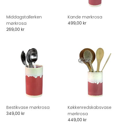
Middagstallerken
Kande mørkrosa
Normalpris
499,00 kr
mørkrosa
Normalpris
269,00 kr
Bestikvase
Køkkenredskabsvase
mørkrosa
mørkrosa
Bestikvase mørkrosa
Køkkenredskabsvase
Normalpris
349,00 kr
mørkrosa
Normalpris
449,00 kr