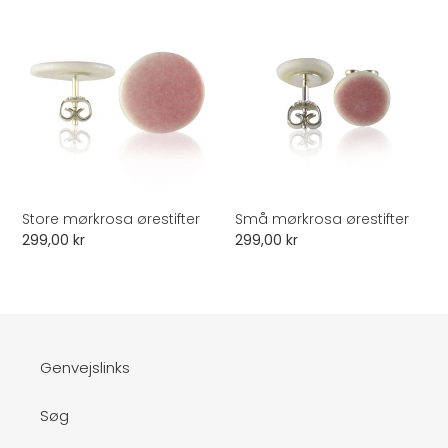
Store
Små
mørkrosa
mørkrosa
ørestifter
ørestifter
Store mørkrosa ørestifter
Små mørkrosa ørestifter
Normalpris
299,00 kr
Normalpris
299,00 kr
Genvejslinks
Søg