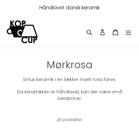
Gå
Håndlavet dansk keramik
til
indhold
Søg
Log ind
Indkøbsk
K
Mørkrosa
o
Smuk keramik i en lækker mørk rosa farve.
l
Da keramikken er håndlavet, kan der være små
l
variationer.
e
k
20 produkter
t