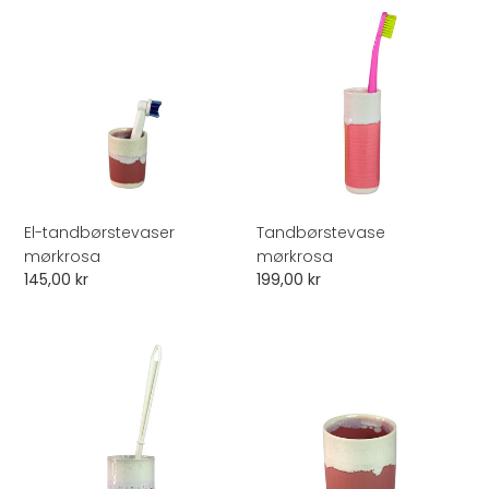
El-
Tandbørstevase
i
tandbørstevaser
mørkrosa
mørkrosa
o
n
:
El-tandbørstevaser
Tandbørstevase
mørkrosa
mørkrosa
Normalpris
145,00 kr
Normalpris
199,00 kr
Wc-
Kop
vase
mørkrosa
mørkrosa