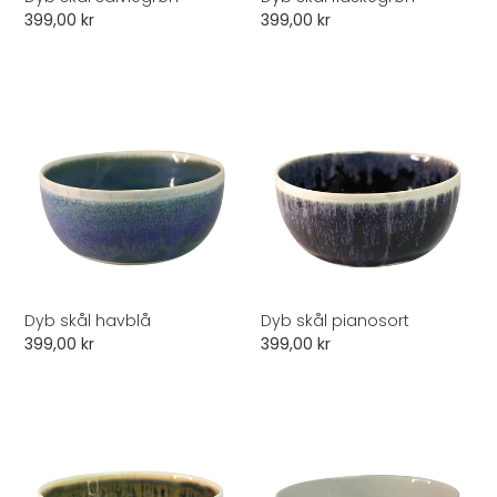
Normalpris
399,00 kr
Normalpris
399,00 kr
Dyb
Dyb
skål
skål
havblå
pianosort
Dyb skål havblå
Dyb skål pianosort
Normalpris
399,00 kr
Normalpris
399,00 kr
Dyb
Dyb
skål
skål
kaffebrun
hvid