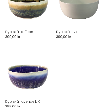
Dyb skål kaffebrun
Dyb skål hvid
Normalpris
399,00 kr
Normalpris
399,00 kr
Dyb
skål
lavendelblå
Dyb skål lavendelblå
Normalpris
399,00 kr