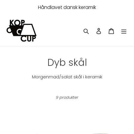
Gå
Håndlavet dansk keramik
til
indhold
Søg
Log ind
Indkøbsk
K
Dyb skål
o
Morgenmad/salat skål i keramik
l
l
9 produkter
e
k
Dyb
Dyb
skål
skål
t
mørkrosa
solgul