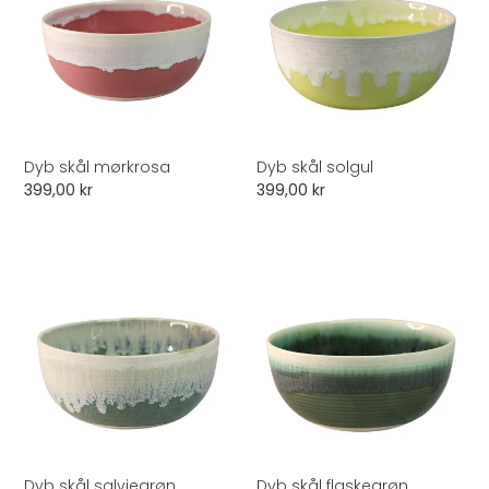
i
o
n
:
Dyb skål mørkrosa
Dyb skål solgul
Normalpris
399,00 kr
Normalpris
399,00 kr
Dyb
Dyb
skål
skål
salviegrøn
flaskegrøn
Dyb skål salviegrøn
Dyb skål flaskegrøn