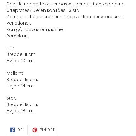
i
Den lille urtepotteskjuler passer perfekt til en krydderurt.
din
Urtepotteskjuleren kan fåes i 3 str.
indkøbskurv
Da urtepotteskjuleren er håndlavet kan der være små
variationer.
Kan gå i opvaskemaskine.
Porcelæn.
Lille:
Bredde: 11 cm.
Højde: 10 cm.
Mellem:
Bredde: 15 cm.
Højde: 14 cm.
Stor:
Bredde: 19 cm.
Højde: 18 cm.
DEL
PIN
DEL
PIN DET
PÅ
PÅ