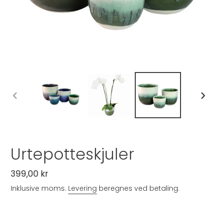
FORRIGE
NÆST
BILLEDE
BILLE
Urtepotteskjuler
Normalpris
399,00 kr
Inklusive moms.
Levering
beregnes ved betaling.