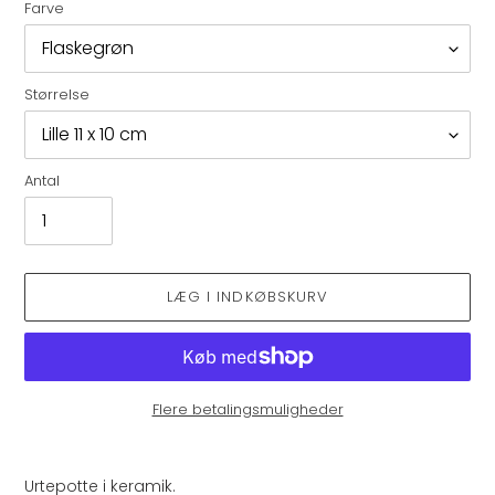
Farve
Størrelse
Antal
LÆG I INDKØBSKURV
Flere betalingsmuligheder
Lægger
produkt
Urtepotte i keramik.