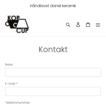
Gå
Håndlavet dansk keramik
til
indhold
Søg
Log ind
Indkøbsk
Kontakt
Navn
E-mail
*
Telefonnummer