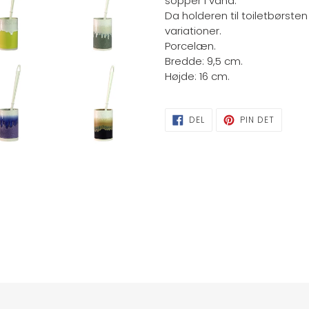
sopper i vand.
Da holderen til toiletbørste
variationer.
Porcelæn.
Bredde: 9,5 cm.
Højde: 16 cm.
DEL
PIN
DEL
PIN DET
PÅ
PÅ
FACEBOOK
PINTER