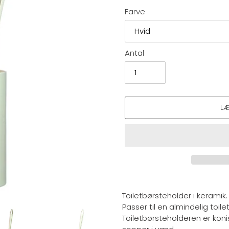
Farve
Antal
L
Lægger
produkt
Toiletbørsteholder i keramik.
i
Passer til en almindelig toil
din
Toiletbørsteholderen er konis
indkøbskurv