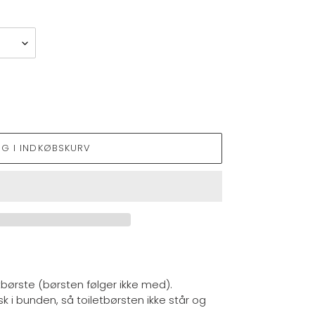
ÆG I INDKØBSKURV
etbørste (børsten følger ikke med).
k i bunden, så toiletbørsten ikke står og