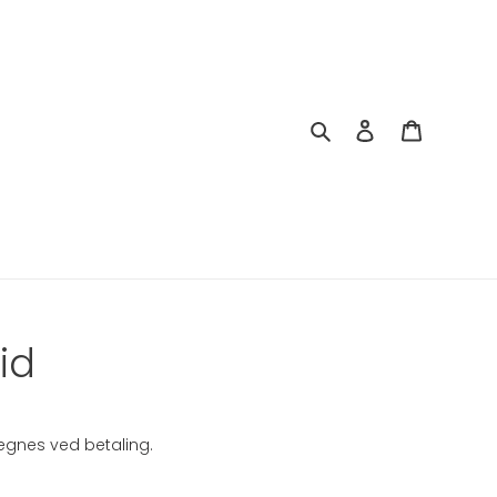
Søg
Log ind
Indkøbsk
id
gnes ved betaling.