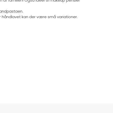
n af familien! Også ideel til makeup pensler
 tandpastaen.
 håndlavet kan der være små variationer.
EST