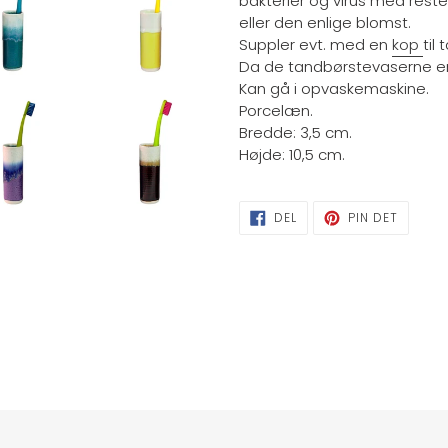
bakterier og virus med reste
eller den enlige blomst.
Suppler evt. me
d en
kop
t
il
Da de tandbørstevaserne er
Kan gå i opvaskemaskine.
Porcelæn.
Bredde: 3,5 cm.
Højde: 10,5 cm.
DEL
PIN
DEL
PIN DET
PÅ
PÅ
FACEBOOK
PINTER