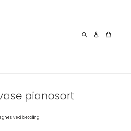
Søg
Log ind
Indkøbsk
vase pianosort
gnes ved betaling.