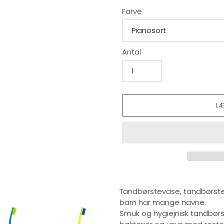
Farve
Antal
L
Lægger
produkt
Tandbørstevase, tandbørstek
i
barn har mange navne.
din
Smuk og hygiejnisk tandbørs
indkøbskurv