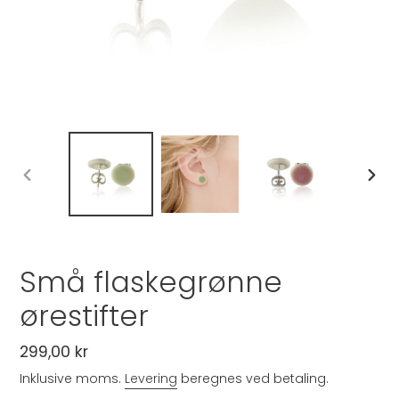
FORRIGE
NÆST
BILLEDE
BILLE
Små flaskegrønne
ørestifter
Normalpris
299,00 kr
Inklusive moms.
Levering
beregnes ved betaling.