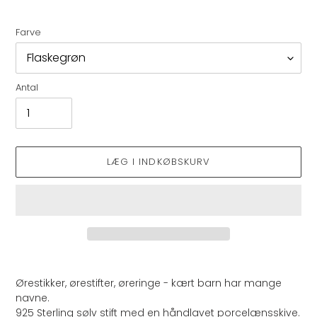
Farve
Antal
LÆG I INDKØBSKURV
Lægger
produkt
Ørestikker, ørestifter, øreringe - kært barn har mange
i
navne.
din
925 Sterling sølv stift med en håndlavet porcelænsskive.