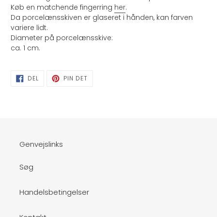
indkøbskurv
Køb en matchende fingerring
her
.
Da porcelænsskiven er glaseret i hånden, kan farven
variere lidt.
Diameter på porcelænsskive:
ca. 1 cm.
DEL
PIN
DEL
PIN DET
PÅ
PÅ
FACEBOOK
PINTEREST
Genvejslinks
Søg
Handelsbetingelser