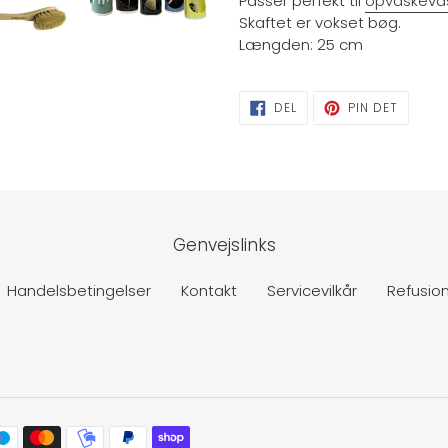
Passer perfekt til
opvaskeva
Skaftet er vokset bøg.
Længden: 25 cm
DEL
PIN
DEL
PIN DET
PÅ
PÅ
FACEBOOK
PINTER
Genvejslinks
Handelsbetingelser
Kontakt
Servicevilkår
Refusion