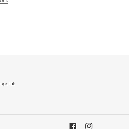
sen.
EST
spolitik
Facebook
Instagram