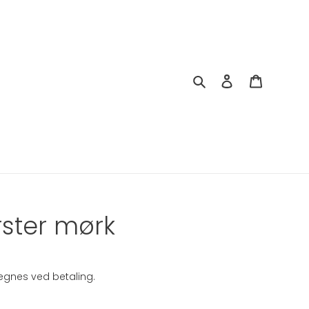
Søg
Log ind
Indkøbsk
ster mørk
gnes ved betaling.