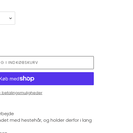
ÆG I INDKØBSKURV
e betalingsmuligheder
Arbejde
et med hestehår, og holder derfor i lang