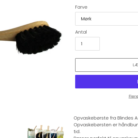
Farve
Antal
L
Fler
Lægger
produkt
Opvaskebørste fra Blindes 
i
Opvaskebørsten er håndbund
din
tid.
indkøbskurv