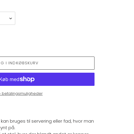
ÆG I INDKØBSKURV
e betalingsmuligheder
an bruges til servering eller fad, hvor man
 pynt på.