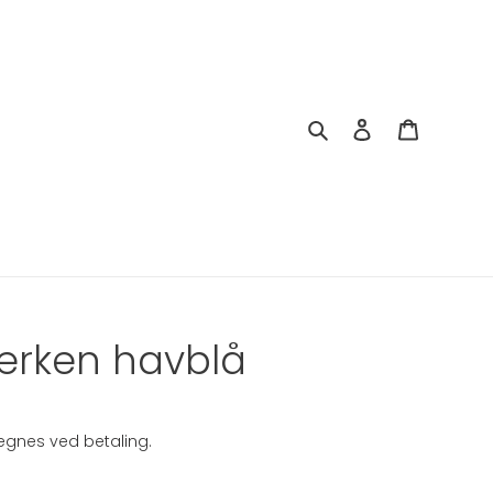
Søg
Log ind
Indkøbsk
erken havblå
gnes ved betaling.