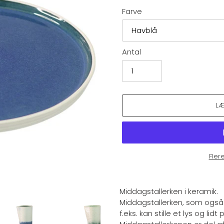
Farve
Antal
L
Fler
Lægger
produkt
Middagstallerken i keramik.
i
Middagstallerken, som også k
din
f.eks. kan stille et lys og lidt
indkøbskurv