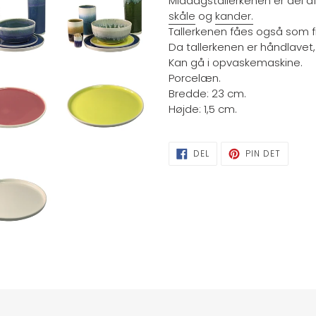
Middagstallerkenen er del af
skåle
og
kander
.
Tallerkenen fåes også som fr
Da tallerkenen er håndlavet
Kan gå i opvaskemaskine.
Porcelæn.
Bredde: 23 cm.
Højde: 1,5 cm.
DEL
PIN
DEL
PIN DET
PÅ
PÅ
FACEBOOK
PINTER