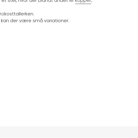
 et stel, hvor der blandt andet er
kopper
,
okosttallerken.
, kan der være små variationer.
EST