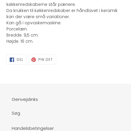
indkøbskurv
køkkenredskaberne står pænere.
Da krukken til køkkenredskaber er håndlavet i keramik
kan der være små variationer.
Kan gå i opvaskemaskine.
Porcelæn.
Bredde: 9,5 cm.
Højde: 16 cm.
DEL
PIN
DEL
PIN DET
PÅ
PÅ
FACEBOOK
PINTEREST
Genvejslinks
Søg
Handelsbetingelser