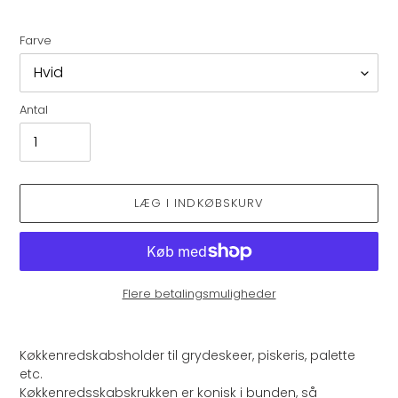
Farve
Antal
LÆG I INDKØBSKURV
Flere betalingsmuligheder
Lægger
produkt
Køkkenredskabsholder til grydeskeer, p
iskeris, palette
i
etc.
din
Køkkenredsskabskrukken er konisk i bunden, så