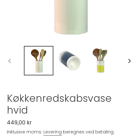
FORRIGE
NÆST
BILLEDE
BILLE
Køkkenredskabsvase
hvid
Normalpris
449,00 kr
Inklusive moms.
Levering
beregnes ved betaling.